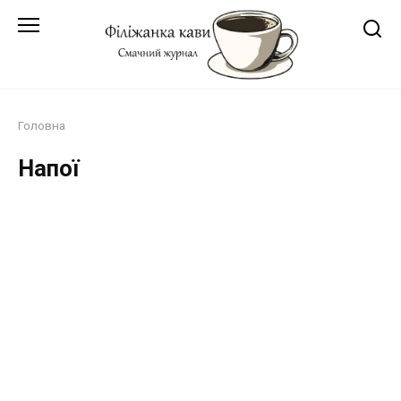
Перейти
до
змісту
Головна
Напої