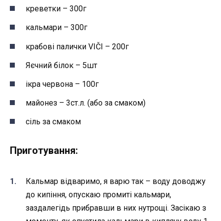
креветки – 300г
кальмари – 300г
крабові палички VIČI – 200г
Яєчний білок – 5шт
ікра червона – 100г
майонез – 3ст.л. (або за смаком)
сіль за смаком
Приготування:
Кальмар відваримо, я варю так – воду доводжу
до кипіння, опускаю промиті кальмари,
заздалегідь прибравши в них нутрощі. Засікаю з