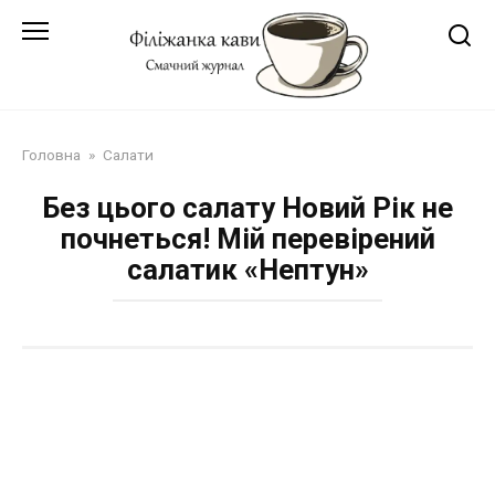
Перейти
до
змісту
Головна
»
Салати
Без цього салату Новий Рік не
почнеться! Мій перевірений
салатик «Нептун»