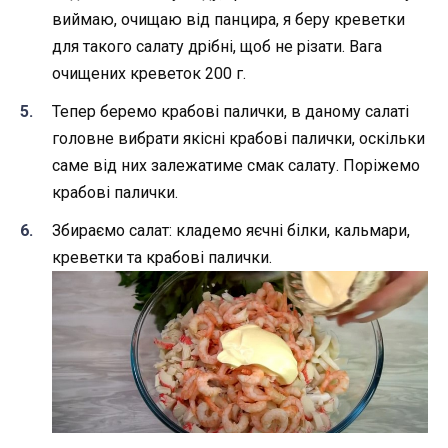
виймаю, очищаю від панцира, я беру креветки
для такого салату дрібні, щоб не різати. Вага
очищених креветок 200 г.
Тепер беремо крабові палички, в даному салаті
головне вибрати якісні крабові палички, оскільки
саме від них залежатиме смак салату. Поріжемо
крабові палички.
Збираємо салат: кладемо яєчні білки, кальмари,
креветки та крабові палички.