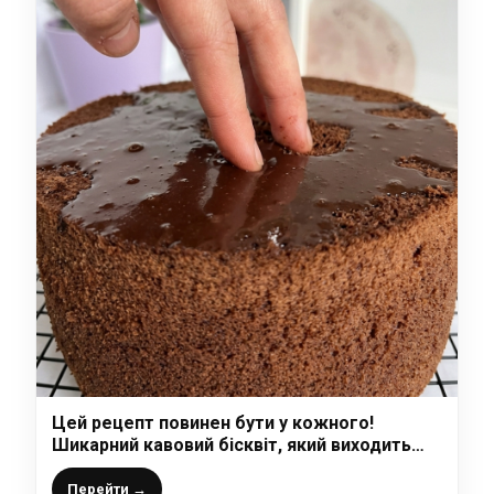
Цей рецепт повинен бути у кожного!
Шикарний кавовий бісквіт, який виходить
неймовірно красивий, високий і дуже
смачний!
Перейти →