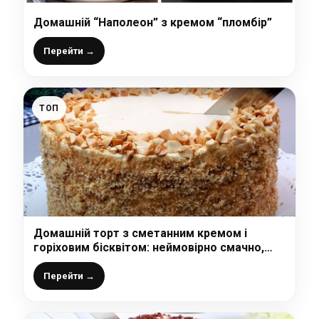
Домашній “Наполеон” з кремом “пломбір”
Перейти →
ТОП
Домашній торт з сметанним кремом і
горіховим бісквітом: неймовірно смачно,
ніжно і готується просто і легко
Перейти →