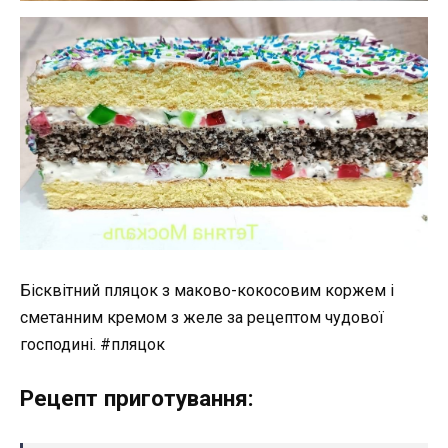
Бісквітний пляцок з маково-кокосовим коржем і
сметанним кремом з желе за рецептом чудової
господині. #пляцок
Рецепт приготування: