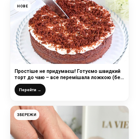
НОВЕ
Простіше не придумаєш! Готуємо швидкий
торт до чаю – все перемішала ложкою (без
вагів) і в духовку, смачний десерт до будь-
якого столу
Перейти →
ЗБЕРЕЖИ