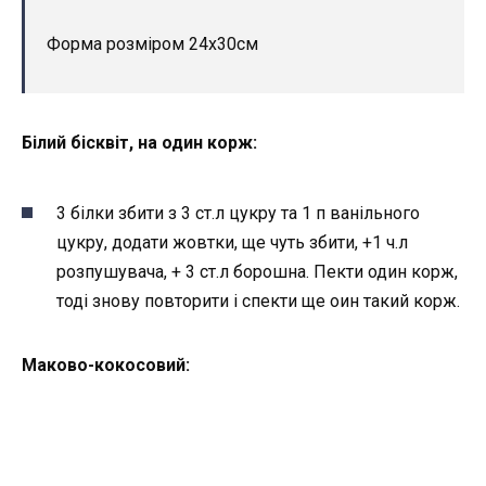
Форма розміром 24х30см
Білий бісквіт, на один корж:
3 білки збити з 3 ст.л цукру та 1 п ванільного
цукру, додати жовтки, ще чуть збити, +1 ч.л
розпушувача, + 3 ст.л борошна. Пекти один корж,
тоді знову повторити і спекти ще оин такий корж.
Маково-кокосовий: