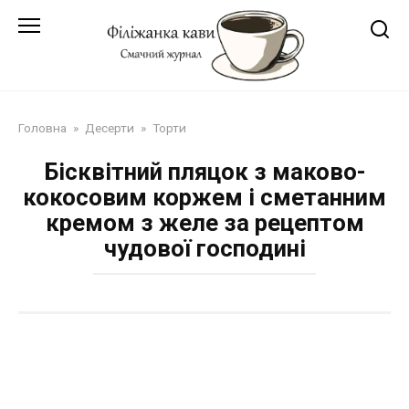
Перейти
до
змісту
Головна
»
Десерти
»
Торти
Бісквітний пляцок з маково-
кокосовим коржем і сметанним
кремом з желе за рецептом
чудової господині