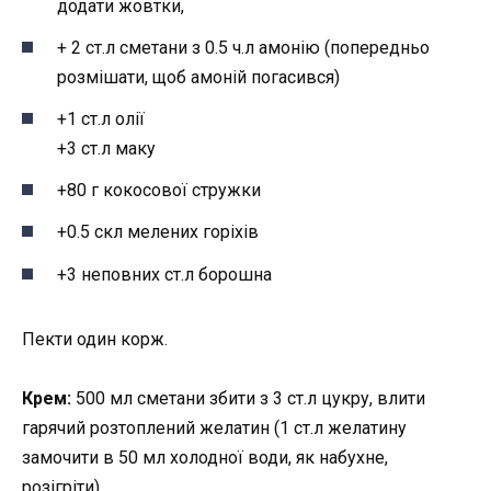
додати жовтки,
+ 2 ст.л сметани з 0.5 ч.л амонію (попередньо
розмішати, щоб амоній погасився)
+1 ст.л олії
+3 ст.л маку
+80 г кокосової стружки
+0.5 скл мелених горіхів
+3 неповних ст.л борошна
Пекти один корж.
Крем:
500 мл сметани збити з 3 ст.л цукру, влити
гарячий розтоплений желатин (1 ст.л желатину
замочити в 50 мл холодної води, як набухне,
розігріти)