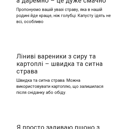
а даремно – це дуже смачно
Пропонуємо вашій увазі страву, яка в нашій
родині йде краще, ніж голубці. Капусту їдять не
всі, особливо
Ліниві вареники з сиру та
картоплі – швидка та ситна
страва
Швидка та ситна страва. Можна
використовувати картоплю, що залишилася
після сніданку або обіду.
Я просто заливаю пшоно з