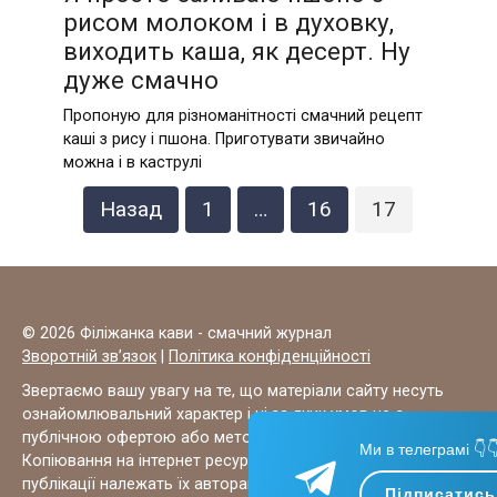
рисом молоком і в духовку,
виходить каша, як десерт. Ну
дуже смачно
Пропоную для різноманітності смачний рецепт
каші з рису і пшона. Приготувати звичайно
можна і в каструлі
Пагінація
Назад
1
…
16
17
записів
© 2026 Філіжанка кави - смачний журнал
Зворотній зв’язок
|
Політика конфіденційності
Звертаємо вашу увагу на те, що матеріали сайту несуть
ознайомлювальний характер і ні за яких умов не є
публічною офертою або методиками для лікування.
Ми в телеграмі 👇
Копіювання на інтернет ресурси ЗАБОРОНЕНО, всі права на
публікації належать їх авторам.
Підписатись