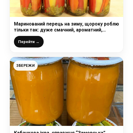
Маринований перець на зиму, щороку роблю
тільки так: дуже смачний, ароматний,
хрусткий і простий у приготуванні перчик
Перейти →
ЗБЕРЕЖИ
Кабачкова ікра, справжня “Заморська”.