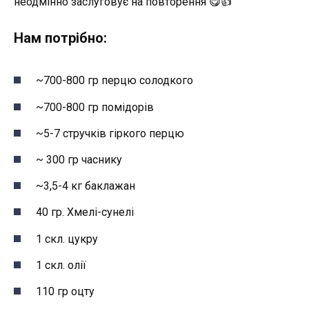
неодмінно заслуговує на повторення 😋👍
Нам потрібно:
~700-800 гр перцю солодкого
~700-800 гр помідорів
~5-7 стручків гіркого перцю
~ 300 гр часнику
~3,5-4 кг баклажан
40 гр. Хмелі-сунелі
1 скл. цукру
1 скл. олії
110 гр оцту