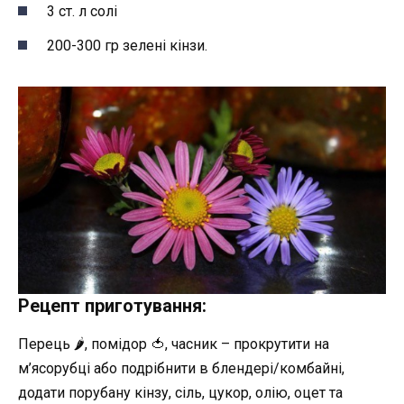
3 ст. л солі
200-300 гр зелені кінзи.
Рецепт приготування:
Перець 🌶, помідор 🍅, часник – прокрутити на
м’ясорубці або подрібнити в блендері/комбайні,
додати порубану кінзу, сіль, цукор, олію, оцет та