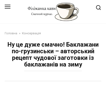
Перейти
до
змісту
Головна
»
Консервація
Ну це дуже смачно! Баклажани
по-грузинськи – авторський
рецепт чудової заготовки із
баклажанів на зиму