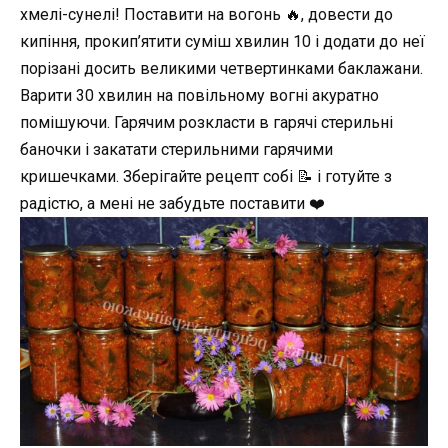
хмелі-сунелі! Поставити на вогонь 🔥, довести до
кипіння, прокип’ятити суміш хвилин 10 і додати до неї
порізані досить великими четвертинками баклажани.
Варити 30 хвилин на повільному вогні акуратно
помішуючи. Гарячим розкласти в гарячі стерильні
баночки і закатати стерильними гарячими
кришечками. Зберігайте рецепт собі 📝 і готуйте з
радістю, а мені не забудьте поставити ❤️