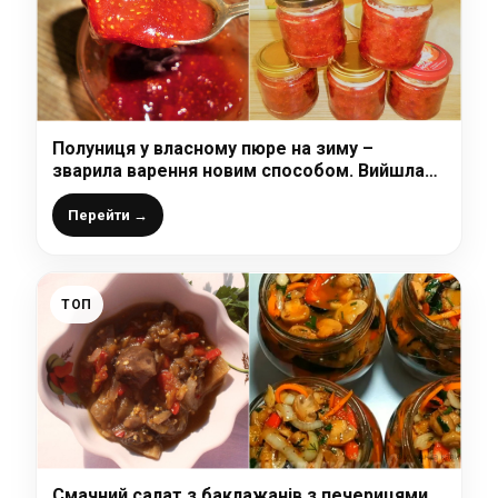
Полуниця у власному пюре на зиму –
зварила варення новим способом. Вийшла
така смакота!
Перейти →
ТОП
Смачний салат з баклажанів з печерицями