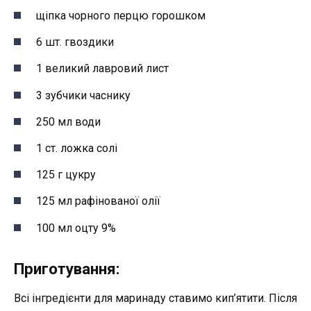
щіпка чорного перцю горошком
6 шт. гвоздики
1 великий лавровий лист
3 зубчики часнику
250 мл води
1 ст. ложка солі
125 г цукру
125 мл рафінованої олії
100 мл оцту 9%
Приготування:
Всі інгредієнти для маринаду ставимо кип’ятити. Після