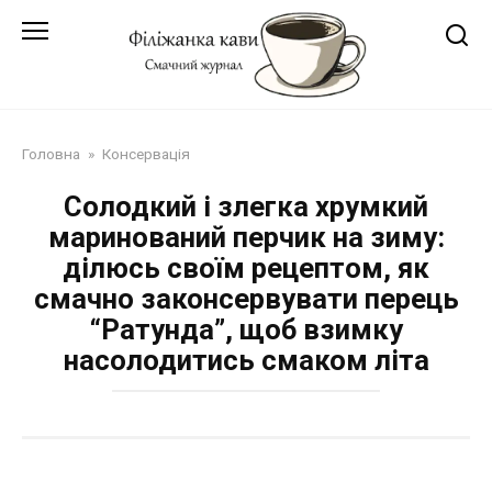
Перейти
до
змісту
Головна
»
Консервація
Солодкий і злегка хрумкий
маринований перчик на зиму:
ділюсь своїм рецептом, як
смачно законсервувати перець
“Ратунда”, щоб взимку
насолодитись смаком літа