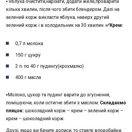
▪︎ Яблука очистити,нарізати, додати желе,проварити
кілька хвилин, після чого збити блендером. Далі на
зелений корж викласти яблука, наверх другий
зелений корж і в холодильник на 30 хвилин.
✅️Крем:
0,7 л молока
150 г цукру
2 п. по 40 г пудингу(крохмалю)
400 г масла
▪︎Молоко, цукор та пудинг варити до згуснення,
помішуючи, коли остигне збити з маслом.
Складаємо
пляцок:
шоколадний корж – крем – зелений корж –
крем – шоколадний корж.
Друзі, якщо ви бачите дописи, то ставте вподобайки,