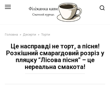
Перейти
до
змісту
Головна
»
Десерти
»
Торти
Це насправді не торт, а пісня!
Розкішний смарагдовий розріз у
пляцку “Лісова пісня” – це
нереальна смакота!