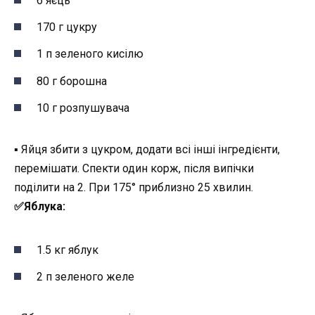
6 яєць
170 г цукру
1 п зеленого кисілю
80 г борошна
10 г розпушувача
▪︎ Яйця збити з цукром, додати всі інші інгредієнти,
перемішати. Спекти один корж, після випічки
поділити на 2. При 175° приблизно 25 хвилин.
✅️Яблука:
1.5 кг яблук
2 п зеленого желе