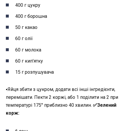
400 г цукру
400 г борошна
50 г какао
60 г олії
60 г молока
60 г кип’ятку
15 г розпушувача
▪︎Яйця збити з цукром, додати всі інші інгредієнти,
перемішати. Пекти 2 коржі, або 1 поділити на 2 при
температурі 175° приблизно 40 хвилин.
✅️Зелений
корж: