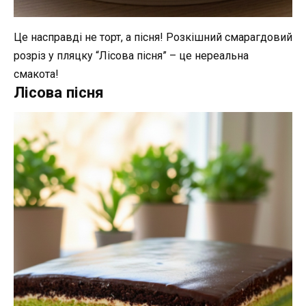
Це насправді не торт, а пісня! Розкішний смарагдовий
розріз у пляцку “Лісова пісня” – це нереальна
смакота!
Лісова пісня