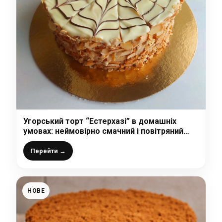
Угорський торт “Естерхазі” в домашніх
умовах: неймовірно смачний і повітряний
горіховий торт з ніжним заварним кремом
Перейти →
НОВЕ