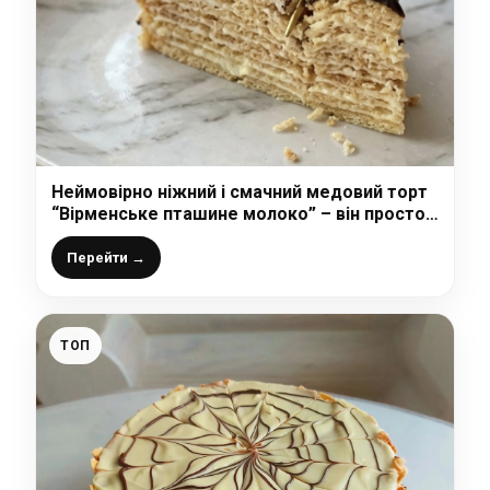
Неймовірно ніжний і смачний медовий торт
“Вірменське пташине молоко” – він просто
тане в роті! Цей тортик ніколи не набридає!
Перейти →
ТОП