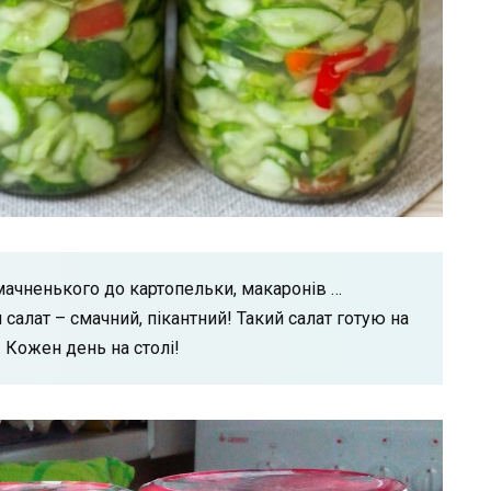
мачненького до картопельки, макаронів …
салат – смачний, пікантний! Такий салат готую на
! Кожен день на столі!