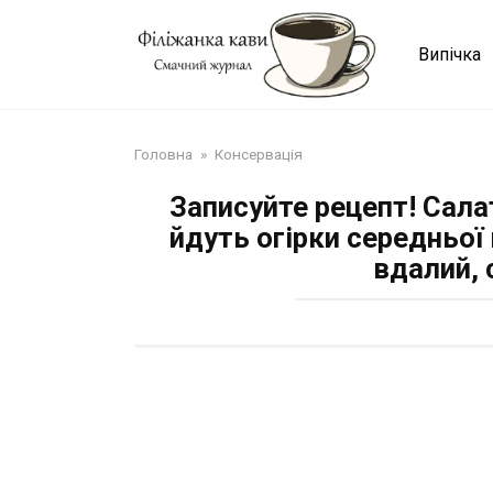
Перейти
до
Випічка
змісту
Головна
»
Консервація
Записуйте рецепт! Салат
йдуть огірки середньої 
вдалий, 