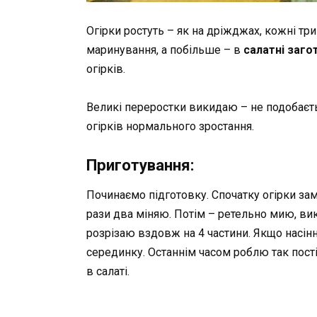
Огірки ростуть – як на дріжджах, кожні три
маринування, а побільше – в
салатні заго
огірків.
Великі переростки викидаю – не подобається
огірків нормального зростання.
Приготування:
Починаємо підготовку. Спочатку огірки замо
рази два міняю. Потім – ретельно мию, вик
розрізаю вздовж на 4 частини. Якщо насін
серединку. Останнім часом роблю так пості
в салаті.