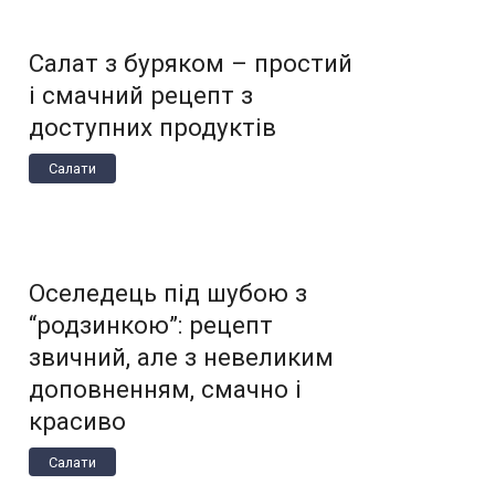
Салат з буряком – простий
і смачний рецепт з
доступних продуктів
Салати
Оселедець під шубою з
“родзинкою”: рецепт
звичний, але з невеликим
доповненням, смачно і
красиво
Салати