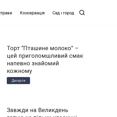
страви
Консервація
Сад і город
Торт “Пташине молоко” –
цей приголомшливий смак
напевно знайомий
кожному
Десерти
Завжди на Великдень