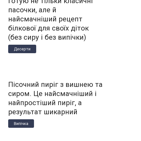
готую не тільки класичні
пасочки, але й
найсмачніший рецепт
білкової для своїх діток
(без сиру і без випічки)
Десерти
Пісочний пиріг з вишнею та
сиром. Це найсмачніший і
найпростіший пиріг, а
результат шикарний
Випічка