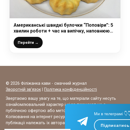
Американські швидкі булочки “Поповіри”: 5
хвилин роботи + час на випічку, наповнюю
будь-якою начинкою хоч солоною хоч
солодкою
Перейти →
© 2026 Філіжанка кави - смачний журнал
Зворотній зв’язок
|
Політика конфіденційності
Звертаємо вашу увагу на те, що матеріали сайту несуть
ознайомлювальний характер і ні за яких умов не є
публічною офертою або методиками для лікування.
Ми в телеграмі 👇
Копіювання на інтернет ресурси ЗАБОРОНЕНО, всі права на
публікації належать їх авторам.
Підписатись