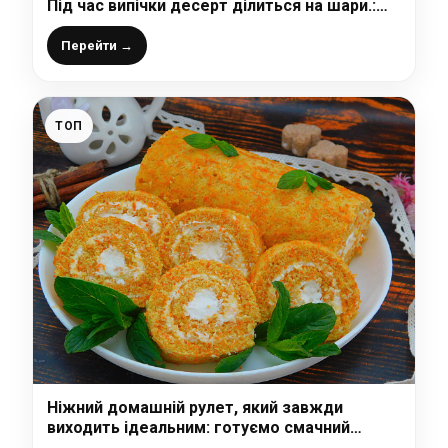
Під час випічки десерт ділиться на шари.:
супер десерт з простих продуктів, який вам
точно сподобається
Перейти →
ТОП
Ніжний домашній рулет, який завжди
виходить ідеальним: готуємо смачний
десерт до чаю з сирним кремом