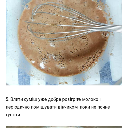
5. Влити суміш уже добре розігріте молоко і
періодично помішувати вінчиком, поки не почне
густіти.