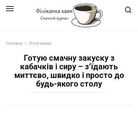
Перейти
до
змісту
Головна
»
Літнє меню
Готую смачну закуску з
кабачків і сиру – з’їдають
миттєво, швидко і просто до
будь-якого столу