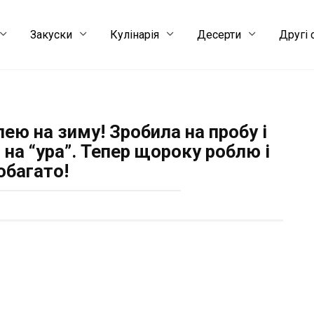
Закуски
Кулінарія
Десерти
Другі 
ею на зиму! Зробила на пробу і
 на “ура”. Тепер щороку роблю і
обагато!