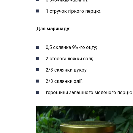
1 стручок гіркого перцю.
Для маринаду:
0,5 склянка 9%-го оцту;
2 столові ложки солі;
2/3 склянки цукру,
2/3 склянки олії,
горошини запашного меленого перцю 