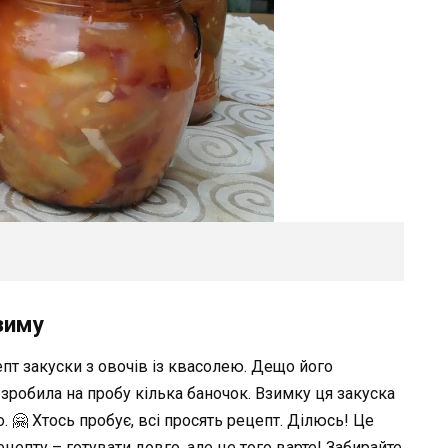
зиму
епт закуски з овочів із квасолею. Дещо його
зробила на пробу кілька баночок. Взимку ця закуска
о. 🤗 Хтось пробує, всі просять рецепт. Ділюсь! Це
цепту – готувати довго, але це того варте! Забирайте