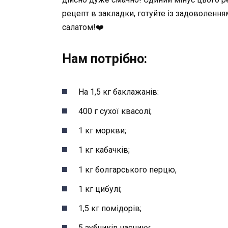
рецепт в закладки, готуйте із задоволення
салатом!❤️
Нам потрібно:
На 1,5 кг баклажанів:
400 г сухої квасолі;
1 кг моркви;
1 кг кабачків;
1 кг болгарського перцю,
1 кг цибулі;
1,5 кг помідорів;
5 зубчиків часнику;