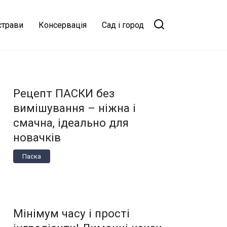
страви
Консервація
Сад і город
Рецепт ПАСКИ без
вимішування – ніжна і
смачна, ідеально для
новачків
Паска
Мінімум часу і прості