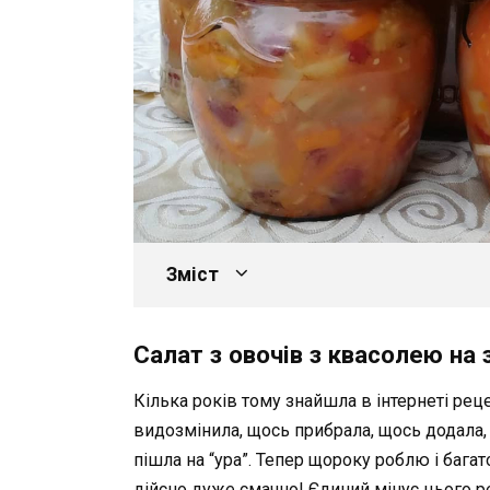
Зміст
Салат з овочів з квасолею на 
Кілька років тому знайшла в інтернеті рец
видозмінила, щось прибрала, щось додала, 
пішла на “ура”. Тепер щороку роблю і багат
дійсно дуже смачно! Єдиний мінус цього ре