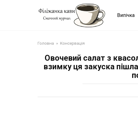
Перейти
до
Випічка
змісту
Головна
»
Консервація
Овочевий салат з квасол
взимку ця закуска пішла
п