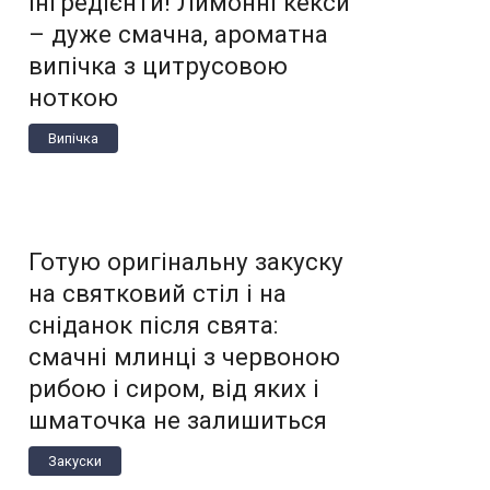
інгредієнти! Лимонні кекси
– дуже смачна, ароматна
випічка з цитрусовою
ноткою
Випічка
Готую оригінальну закуску
на святковий стіл і на
сніданок після свята:
смачні млинці з червоною
рибою і сиром, від яких і
шматочка не залишиться
Закуски