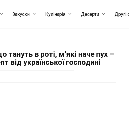
Закуски
Кулінарія
Десерти
Другі 
 тануть в роті, м’які наче пух –
пт від української господині