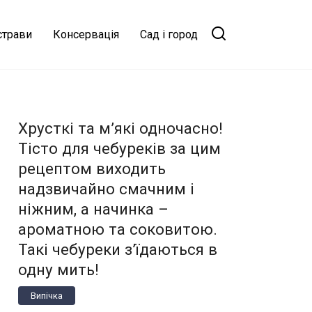
страви
Консервація
Сад і город
Хрусткі та м’які одночасно!
Тісто для чебуреків за цим
рецептом виходить
надзвичайно смачним і
ніжним, а начинка –
ароматною та соковитою.
Такі чебуреки з’їдаються в
одну мить!
Випічка