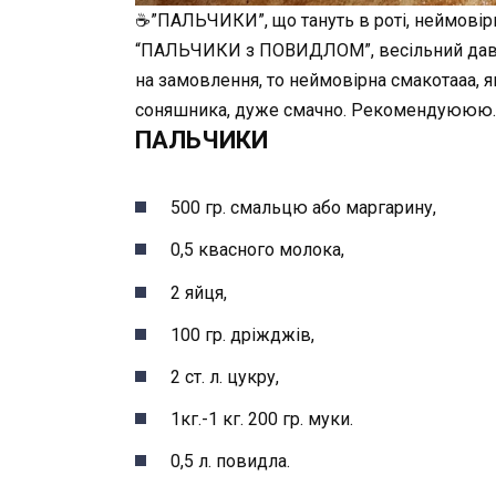
☕”ПАЛЬЧИКИ”, що тануть в роті, неймовірно
“ПАЛЬЧИКИ з ПОВИДЛОМ”, весільний давній
на замовлення, то неймовірна смакотааа, яка
соняшника, дуже смачно. Рекомендуююю.
ПАЛЬЧИКИ
500 гр. смальцю або маргарину,
0,5 квасного молока,
2 яйця,
100 гр. дріжджів,
2 ст. л. цукру,
1кг.-1 кг. 200 гр. муки.
0,5 л. повидла.