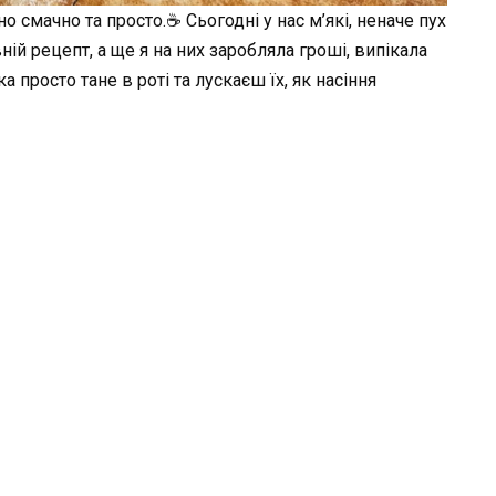
 смачно та просто.☕ Сьогодні у нас м’які, неначе пух
 рецепт, а ще я на них заробляла гроші, випікала
 просто тане в роті та лускаєш їх, як насіння