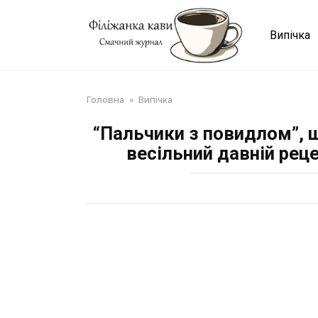
Перейти
до
Випічка
змісту
Головна
»
Випічка
“Пальчики з повидлом”, що
весільний давній реце