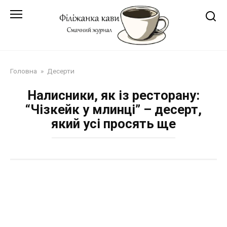
Перейти
до
змісту
Головна
»
Десерти
Налисники, як із ресторану:
“Чізкейк у млинці” – десерт,
який усі просять ще