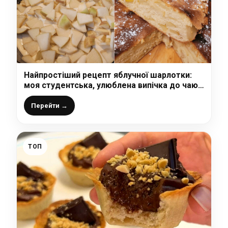
Найпростіший рецепт яблучної шарлотки:
моя студентська, улюблена випічка до чаю
з 4 інгредієнтів
Перейти →
ТОП