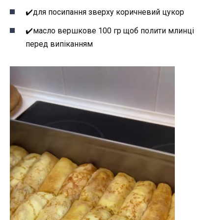
✔️для посипання зверху коричневий цукор
✔️масло вершкове 100 гр щоб полити млинці
перед випіканням