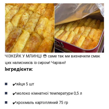
ЧІЗКЕЙК У МЛИНЦІ 😳 саме так ми визначили смак
цих налисників із сиром! Чарівні!
Інгредієнти:
✔️яйця 5 шт
✔️молоко кімнатної температури 0,5 л
✔️крохмаль картопляний 75 гр