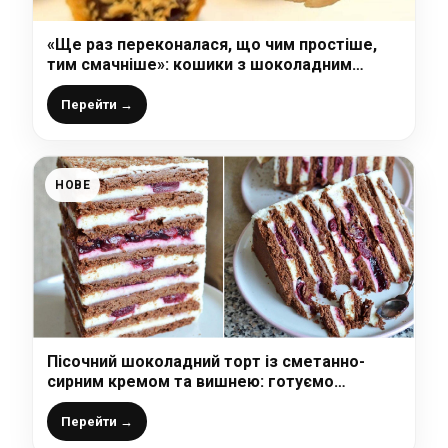
«Ще раз переконалася, що чим простіше,
тим смачніше»: кошики з шоколадним
кремом (мій улюблений рецепт на швидку
руку)
Перейти →
НОВЕ
Пісочний шоколадний торт із сметанно-
сирним кремом та вишнею: готуємо
неймовірно смачний і соковитий торт, в який
ви закохаєтесь з першого шматочка
Перейти →