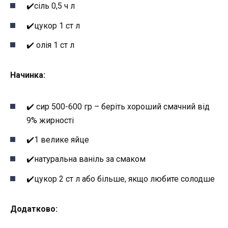
✔️сіль 0,5 ч л
✔️цукор 1 ст л
✔️ олія 1 ст л
Начинка:
✔️ сир 500-600 гр – беріть хороший смачний від
9% жирності
✔️1 велике яйце
✔️натуральна ваніль за смаком
✔️цукор 2 ст л або більше, якщо любите солодше
Додатково: