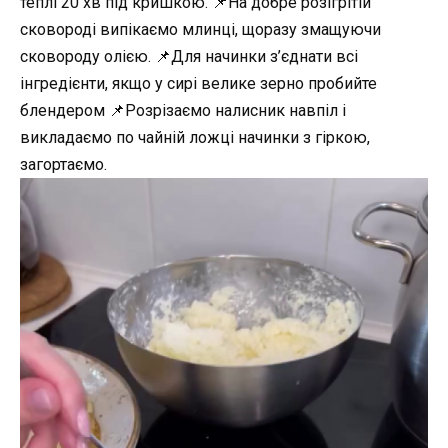
теплі 20 хв під кришкою. 📌На добре розігрітій
сковороді випікаємо млинці, щоразу змащуючи
сковороду олією. 📌Для начинки з’єднати всі
інгредієнти, якщо у сирі велике зерно пробийте
блендером 📌Розрізаємо налисник навпіл і
викладаємо по чайній ложці начинки з гіркою,
загортаємо.