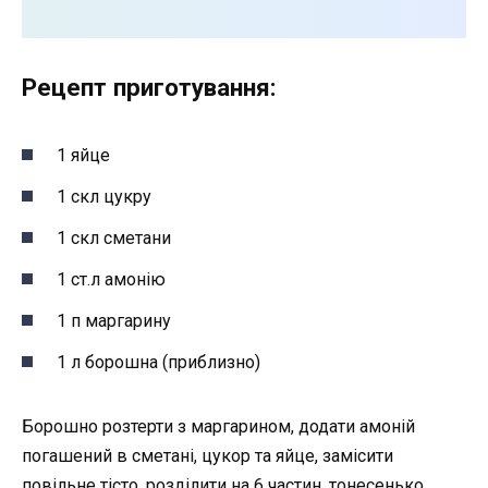
Рецепт приготування:
1 яйце
1 скл цукру
1 скл сметани
1 ст.л амонію
1 п маргарину
1 л борошна (приблизно)
Борошно розтерти з маргарином, додати амоній
погашений в сметані, цукор та яйце, замісити
повільне тісто, розділити на 6 частин, тонесенько