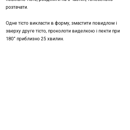
розтачати.
Одне тісто викласти в форму, змастити повидлом і
зверху друге тісто, проколоти виделкою і пекти при
180” приблизно 25 хвилин.