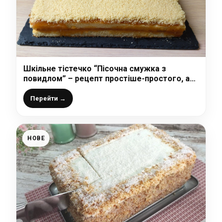
Шкільне тістечко “Пісочна смужка з
повидлом” – рецепт простіше-простого, а
результат завжди вдалий і неймовірно
смачний!
Перейти →
НОВЕ