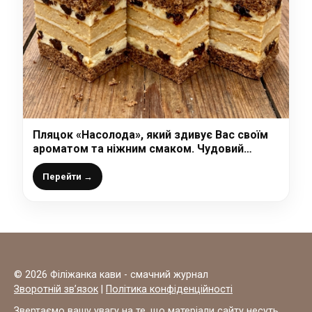
Пляцок «Насолода», який здивує Вас своїм
ароматом та ніжним смаком. Чудовий
рецепт від української господині
Перейти →
© 2026 Філіжанка кави - смачний журнал
Зворотній зв’язок
|
Політика конфіденційності
Звертаємо вашу увагу на те, що матеріали сайту несуть