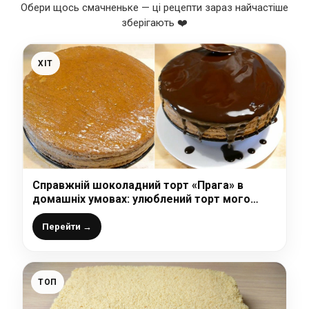
Обери щось смачненьке — ці рецепти зараз найчастіше
зберігають ❤️
ХІТ
Справжній шоколадний торт «Прага» в
домашніх умовах: улюблений торт мого
чоловіка, воно і дивно, це божественно
смачно
Перейти →
ТОП