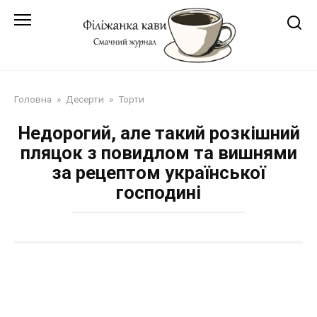
Перейти
до
змісту
Головна
»
Десерти
»
Торти
Недорогий, але такий розкішний
пляцок з повидлом та вишнями
за рецептом української
господині