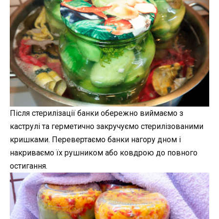
Після стерилізації банки обережно виймаємо з
каструлі та герметично закручуємо стерилізованими
кришками. Перевертаємо банки нагору дном і
накриваємо їх рушником або ковдрою до повного
остигання.