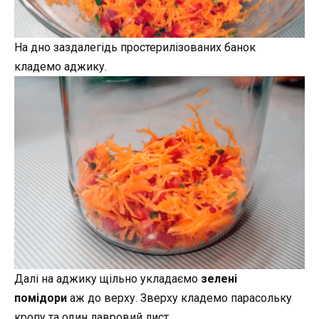
На дно заздалегідь простерилізованих банок
кладемо аджику.
Далі на аджику щільно укладаємо
зелені
помідори
аж до верху. Зверху кладемо парасольку
кропу та один лавровий лист.