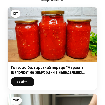
ХІТ
Готуємо болгарський перець “Червона
шапочка” на зиму: один з найвдаліших
рецепт перців у томатній заливці який я
тільки пробувала
Перейти →
ТОП