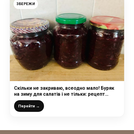
ЗБЕРЕЖИ
Скільки не закриваю, всеодно мало! Буряк
на зиму для салатів і не тільки: рецепт
простий, універсальний, без оцту і можна
зберігати в кімнаті
Перейти →