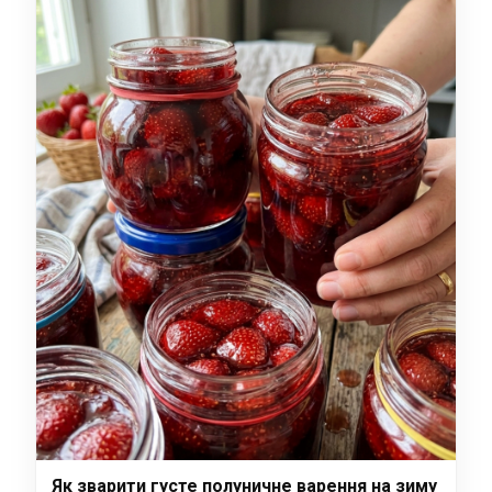
Як зварити густе полуничне варення на зиму