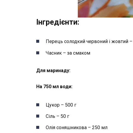
Інгредієнти:
Перець солодкий червоний і жовтий – 
Часник – за смаком
Для маринаду:
На 750 мл води:
Цукор – 500 г
Сіль – 50 г
Олія соняшникова – 250 мл