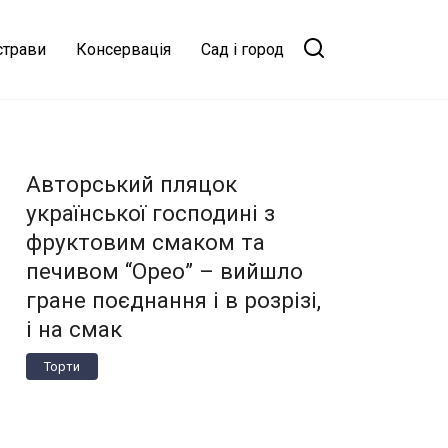
страви
Консервація
Сад і город
Авторський пляцок
української господині з
фруктовим смаком та
печивом “Орео” – вийшло
гране поєднання і в розрізі,
і на смак
Торти