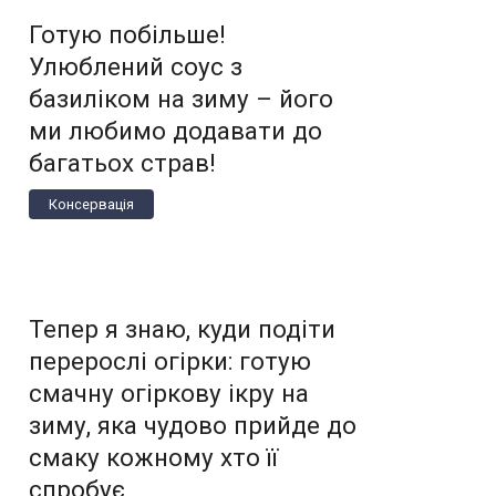
Готую побільше!
Улюблений соус з
базиліком на зиму – його
ми любимо додавати до
багатьох страв!
Консервація
Тепер я знаю, куди подіти
перерослі огірки: готую
смачну огіркову ікру на
зиму, яка чудово прийде до
смаку кожному хто її
спробує