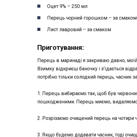
Оцет 9% – 250 мл
Перець чорний горошком – за смаком
Лист лавровий – за смаком
Приготування:
Перець в маринаді я закриваю давно, моїй 
Взимку відкриєш баночку і з’їдається від
потрібно тільки солодкий перець, часник з
1. Перець вибираємо так, щоб був червоний
пошкодженими. Перець миємо, видаляємо п
2. Розрізаємо очищений перець на чотири ч
3. Якщо будемо додавати часник, тоді очи