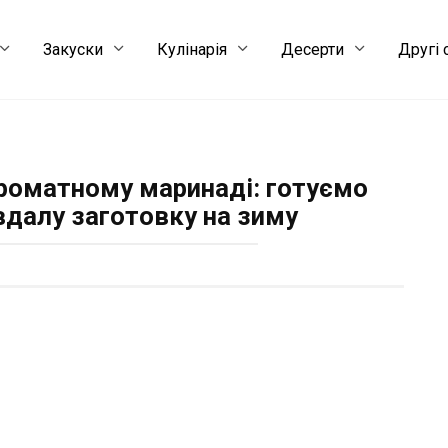
Закуски
Кулінарія
Десерти
Другі 
ароматному маринаді: готуємо
вдалу заготовку на зиму