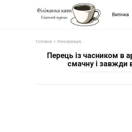
Перейти
до
Випічка
змісту
Головна
»
Консервація
Перець із часником в 
смачну і завжди 