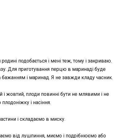
родині подобається і мені теж, тому і закриваю.
разу. Для приготування перцю в маринаді буде
а бажанням і маринад. Я не завжди кладу часник.
 і жовтий, плоди повинні бути не млявими і не
лодоніжку і насіння.
астини і складаємо в миску.
щаємо від лушпиння, миємо і подрібнюємо або