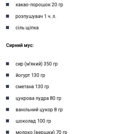
какао-порошок 20 гр
розпушувач 1 ч. л.
сіль щіпка
Сирний мус:
сир (м’який) 350 гр
йогурт 130 гр
сметана 130 гр
цукрова пудра 80 гр
ванільний цукор 8 гр
шоколад 100 гр
молоко (вершки) 70 гр