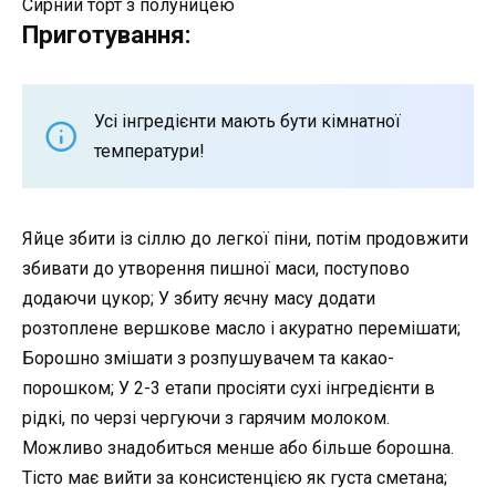
Сирний торт з полуницею
Приготування:
Усі інгредієнти мають бути кімнатної
температури!
Яйце збити із сіллю до легкої піни, потім продовжити
збивати до утворення пишної маси, поступово
додаючи цукор; У збиту яєчну масу додати
розтоплене вершкове масло і акуратно перемішати;
Борошно змішати з розпушувачем та какао-
порошком; У 2-3 етапи просіяти сухі інгредієнти в
рідкі, по черзі чергуючи з гарячим молоком.
Можливо знадобиться менше або більше борошна.
Тісто має вийти за консистенцією як густа сметана;