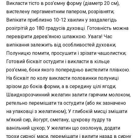
Викласти тісто в роз’ємну форму (діаметр 20 см),
вистелену пергаментним папером, розрівняти;
Випікати приблизно 10-12 хвилин у заздалегідь
розігрітій до 180 градусів духовці. Готовність можна
перевірити дерев’яною шпажкою. Увага! Час
випікання залежить від особливостей духовки;
Полуницю помити, просушити і зрізати чашолистки;
Готовий бісквіт остудити і викласти в кільце
роз’ємне, боки якого попередньо вистелити плівкою.
На бісквіт по колу викласти половинки полуниці
зрізом до боків форми, а в середину цілі ягоди;
Швидкорозчинний желатин залити гарячим молоком,
ретельно перемішати та остудити (або як зазначено
на упаковці з желатином); У глибокій мисці змішати
м’який сир, йогурт, сметану, цукрову пудру та
ванільний цукор; У желатин що охолонув, додати
трохи сирної маси, перемішати і вилити назад в сирну