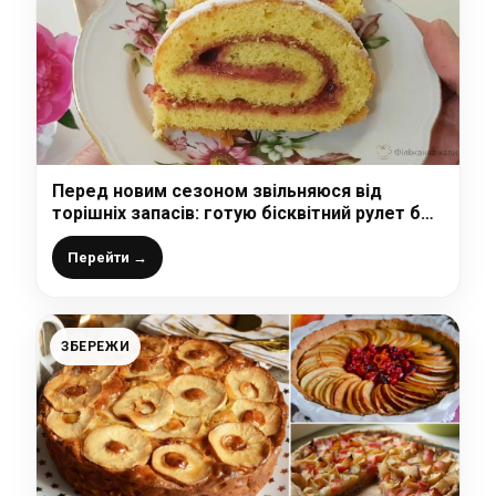
Перед новим сезоном звільняюся від
торішніх запасів: готую бісквітний рулет без
єдиної тріщинки з варенням
Перейти →
ЗБЕРЕЖИ