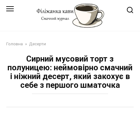
Перейти
до
змісту
Головна
»
Десерти
Сирний мусовий торт з
полуницею: неймовірно смачний
і ніжний десерт, який закохує в
себе з першого шматочка