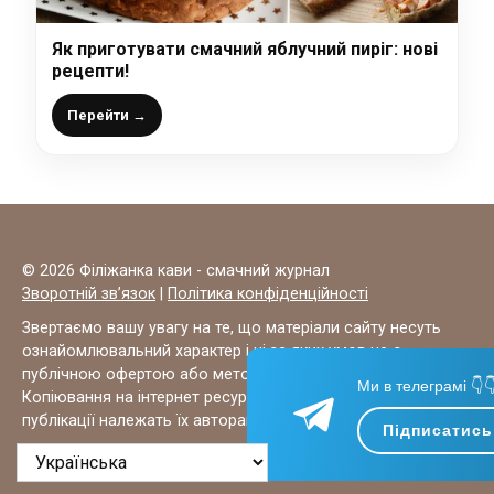
Як приготувати смачний яблучний пиріг: нові
рецепти!
Перейти →
© 2026 Філіжанка кави - смачний журнал
Зворотній зв’язок
|
Політика конфіденційності
Звертаємо вашу увагу на те, що матеріали сайту несуть
ознайомлювальний характер і ні за яких умов не є
публічною офертою або методиками для лікування.
Ми в телеграмі 👇
Копіювання на інтернет ресурси ЗАБОРОНЕНО, всі права на
публікації належать їх авторам.
Підписатись