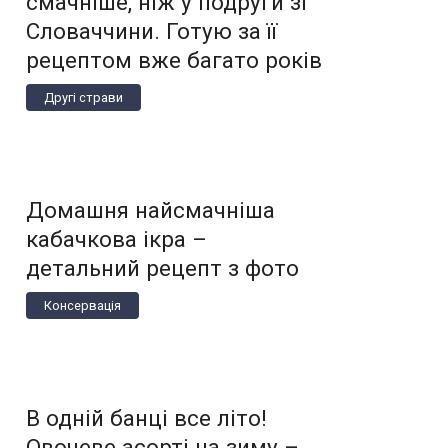
смачніше, ніж у подруги зі
Словаччини. Готую за її
рецептом вже багато років
Другі страви
Домашня найсмачніша
кабачкова ікра –
детальний рецепт з фото
Консервація
В одній банці все літо!
Овочеве асорті на зиму –