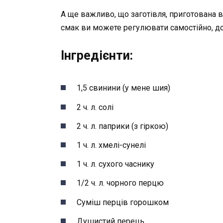
А ще важливо, що заготівля, приготована в
смак ви можете регулювати самостійно, до
Інгредієнти:
1,5 свинини (у мене шия)
2 ч. л. солі
2 ч. л. паприки (з гіркою)
1 ч. л. хмелі-сунелі
1 ч. л. сухого часнику
1/2 ч. л. чорного перцю
Суміш перців горошком
Душистий перець