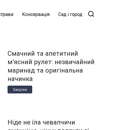
страви
Консервація
Сад і город
Смачний та апетитний
м’ясний рулет: незвичайний
маринад та оригінальна
начинка
Закуски
Ніде не їла чевапчичи