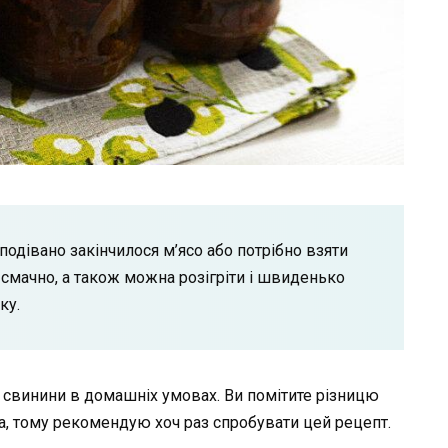
одівано закінчилося м’ясо або потрібно взяти
 смачно, а також можна розігріти і швиденько
ку.
і свинини в домашніх умовах. Ви помітите різницю
ма, тому рекомендую хоч раз спробувати цей рецепт.