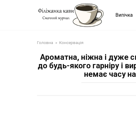
Перейти
до
Випічка
змісту
Головна
»
Консервація
Ароматна, ніжна і дуже с
до будь-якого гарніру і ви
немає часу на