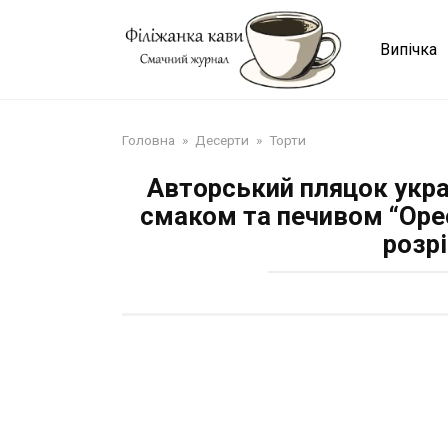
Перейти
до
Випічка
змісту
Головна
»
Десерти
»
Торти
Авторський пляцок укра
смаком та печивом “Орео
розрі