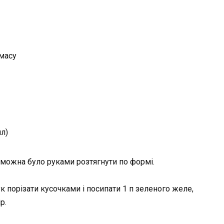
 масу
мл)
щоб можна було руками розтягнути по формі.
ук порізати кусочками і посипати 1 п зеленого желе,
р.