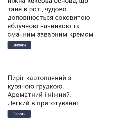
ніжна кексова основа, що
тане в роті, чудово
доповнюється соковитою
яблучною начинкою та
смачним заварним кремом
Випічка
Пиріг картопляний з
курячою грудкою.
Ароматний і ніжний.
Легкий в приготуванні!
Пироги