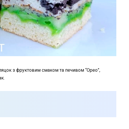
яцок з фруктовим смаком та печивом “Орео”,
ак.