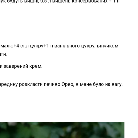
ук будуть вишні, 0.5 л вишень консервованих + 1 п
хмалю+4 ст.л цукру+1 п ванільного цукру, вінчиком
ти.
ати заварений крем.
редину розкласти печиво Орео, в мене було на вагу,