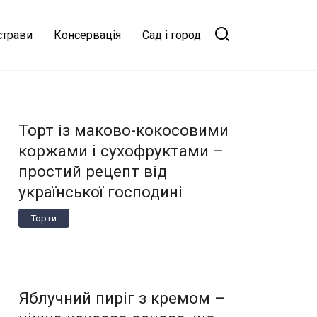
страви
Консервація
Сад і город
Торт із маково-кокосовими
коржами і сухофруктами –
простий рецепт від
української господині
Торти
Яблучний пиріг з кремом –