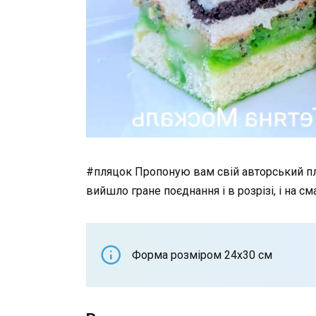
#пляцок Пропоную вам свій авторський пл
вийшло гране поєднання і в розрізі, і на см
Форма розміром 24х30 см