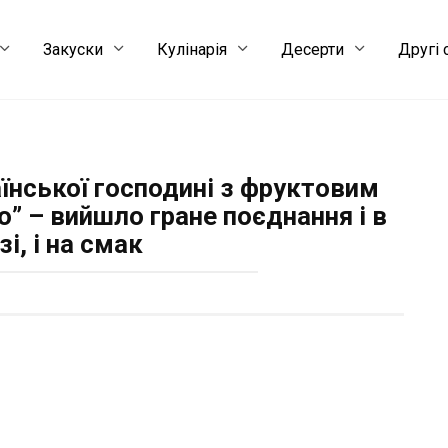
Закуски
Кулінарія
Десерти
Другі 
їнської господині з фруктовим
” – вийшло гране поєднання і в
зі, і на смак