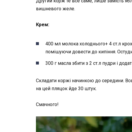
Другий корж те все саме, лише замість ябл
вишневого желе.
Крем:
400 мл молока холоднього+ 4 ст.л кро
помішуючи довести до кипіння. Остуди
300 г масла збити з 2 ст.л пудри і дод
Складати коржі начинкою до середини. Все
на цей пляцок йде 30 штук.
Смачного!