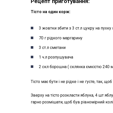
Рецепт приготування:
Тісто на один корж:
3 жовтки збити з 3 ст.л цукру на пухку
70 г рідкого маргарину
3 ст.л сметани
1 ч.л розпушувача
2 скл борошна ( склянка ємкістю 240 
Тісто має бути і не рідке і не густе, так, 
Зверху на тісто розкласти яблука, 4 шт ябл
гарно розмішати, щоб був рівномірний колі