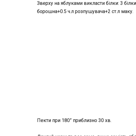
Зверху на яблуками викласти білки: 3 білки 
борошна+0.5 ч.л розпушувача+2 ст.л маку.
Пекти при 180” приблизно 30 хв.