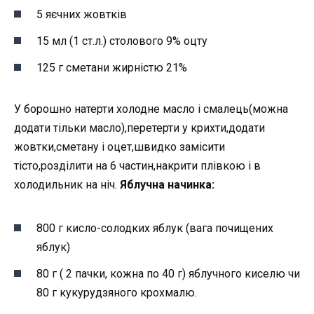
5 яєчних жовтків
15 мл (1 ст.л.) столового 9% оцту
125 г сметани жирністю 21%
У борошно натерти холодне масло і смалець(можна
додати тільки масло),перетерти у крихти,додати
жовтки,сметану і оцет,швидко замісити
тісто,розділити на 6 частин,накрити плівкою і в
холодильник на ніч.
Яблучна начинка:
800 г кисло-солодких яблук (вага почищених
яблук)
80 г ( 2 пачки, кожна по 40 г) яблучного киселю чи
80 г кукурудзяного крохмалю.