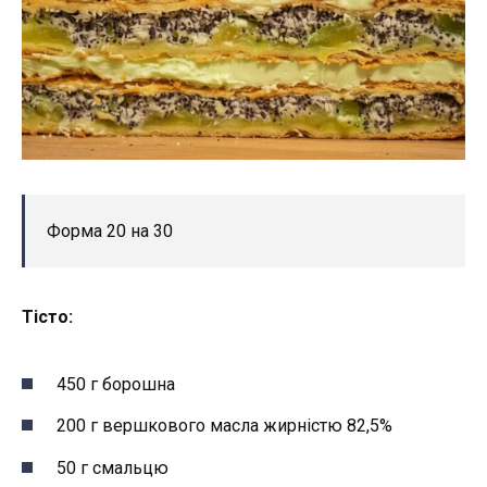
Форма 20 на 30
Тісто:
450 г борошна
200 г вершкового масла жирністю 82,5%
50 г смальцю