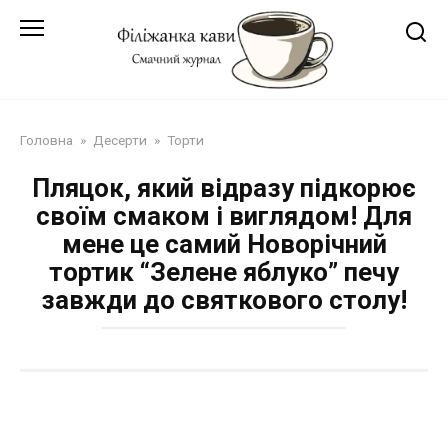
Перейти
до
змісту
Головна
»
Десерти
»
Торти
Пляцок, який відразу підкорює
своїм смаком і виглядом! Для
мене це самий Новорічний
тортик “Зелене яблуко” печу
завжди до святкового столу!