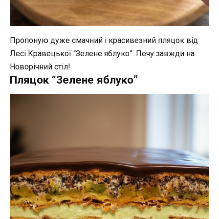
Пропоную дуже смачний і красивезний пляцок від
Лесі Кравецької “Зелене яблуко”. Печу завжди на
Новорічний стіл!
Пляцок “Зелене яблуко”