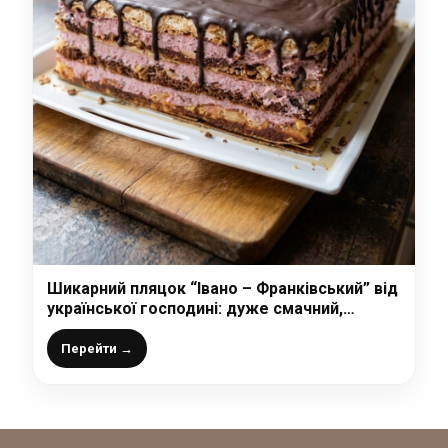
Шикарний пляцок “Івано – Франківський” від
української господині: дуже смачний,
багатий на смаки пляцок
Перейти →