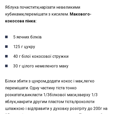
Яблука почистити,нарізати невеликими
кубиками,перемішати з кисилем.
Макового-
кокосова пінка:
5 яєчних білків
125 г цукру
40 г білої кокосової стружки
30 г цілого немеленого маку
Білки збити з цукром,додати кокос і мак,легко
перемішати. Одну частину тіста тонко
розкатати,викласти 1/3білкової маси,зверху 1/3
яблук,накрити другим пластом тіста,проколоти
шпажкою і відправити у духовку розігріту до 200г на