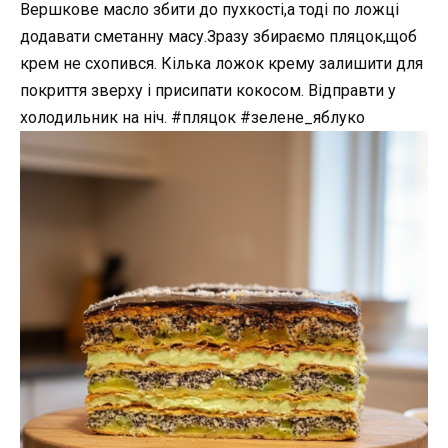
Вершкове масло збити до пухкості,а тоді по ложці
додавати сметанну масу.Зразу збираємо пляцок,щоб
крем не схопився. Кілька ложок крему залишити для
покриття зверху і присипати кокосом. Відправти у
холодильник на ніч. #пляцок #зелене_яблуко