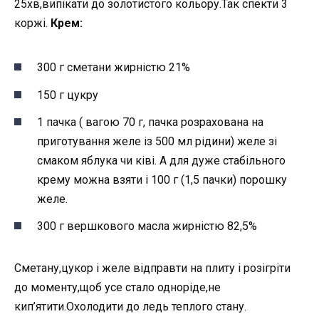
25хв,випікати до золотистого кольору.Так спекти 3
коржі.
Крем:
300 г сметани жирністю 21%
150 г цукру
1 пачка ( вагою 70 г, пачка розрахована на
приготування желе із 500 мл рідини) желе зі
смаком яблука чи ківі. А для дуже стабільного
крему можна взяти і 100 г (1,5 пачки) порошку
желе.
300 г вершкового масла жирністю 82,5%
Сметану,цукор і желе відправти на плиту і розігріти
до моменту,щоб усе стало одноріде,не
кип’ятити.Охолодити до ледь теплого стану.