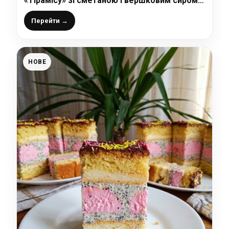
«Тірамісу» зі сметаною і вершковим сиром:
неймовірна смакота, яка сподобається всім
Перейти →
НОВЕ