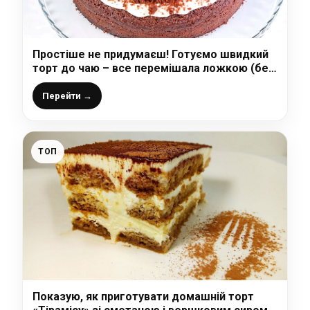
Простіше не придумаєш! Готуємо швидкий
торт до чаю – все перемішала ложкою (без
вагів) і в духовку, смачний десерт до будь-
якого столу
Перейти →
ТОП
Показую, як приготувати домашній торт