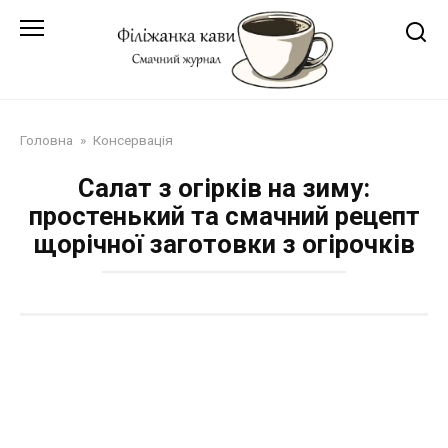
Перейти
до
змісту
Головна
»
Консервація
Салат з огірків на зиму:
простенький та смачний рецепт
щорічної заготовки з огірочків