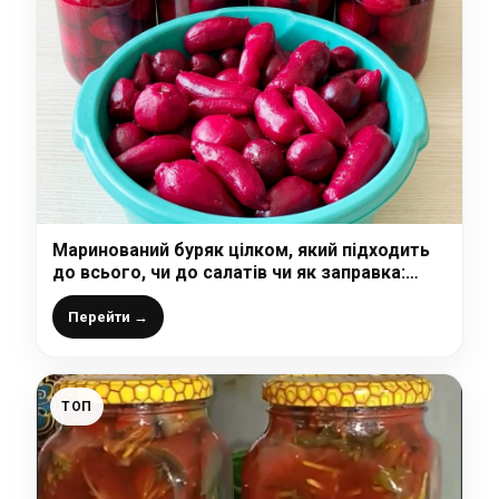
Маринований буряк цілком, який підходить
до всього, чи до салатів чи як заправка:
тому маленькі бурячки ніколи не викидаю, а
готую з них ідеальну заготовку на зиму
Перейти →
ТОП