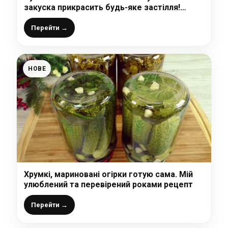
закуска прикрасить будь-яке застілля!
Неймовірно смачні, апетитні і красиві овочі в
банці
Перейти →
НОВЕ
Хрумкі, мариновані огірки готую сама. Мій
улюблений та перевірений роками рецепт
Перейти →