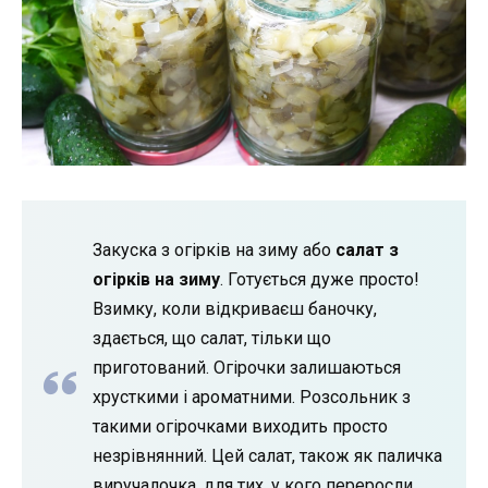
Закуска з огірків на зиму або
салат з
огірків на зиму
. Готується дуже просто!
Взимку, коли відкриваєш баночку,
здається, що салат, тільки що
приготований. Огірочки залишаються
хрусткими і ароматними. Розсольник з
такими огірочками виходить просто
незрівнянний. Цей салат, також як паличка
виручалочка, для тих, у кого переросли