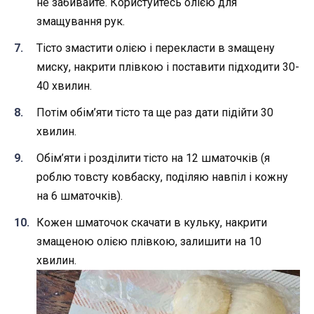
не забивайте. Користуйтесь олією для
змащування рук.
Тісто змастити олією і перекласти в змащену
миску, накрити плівкою і поставити підходити 30-
40 хвилин.
Потім обім’яти тісто та ще раз дати підійти 30
хвилин.
Обім’яти і розділити тісто на 12 шматочків (я
роблю товсту ковбаску, поділяю навпіл і кожну
на 6 шматочків).
Кожен шматочок скачати в кульку, накрити
змащеною олією плівкою, залишити на 10
хвилин.