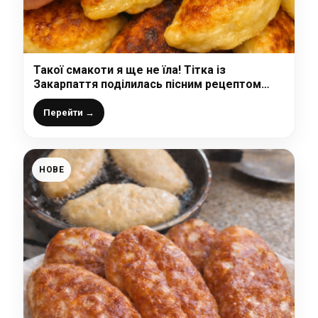
Такої смакоти я ще не їла! Тітка із
Закарпаття поділилась пісним рецептом
“Рипляників” з квашеною капустою!
Перейти →
НОВЕ