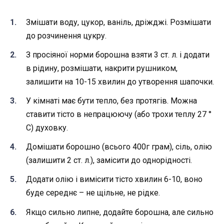
Змішати воду, цукор, ваніль, дріжджі. Розмішати
до розчинення цукру.
З просіяної норми борошна взяти 3 ст. л. і додати
в рідину, розмішати, накрити рушником,
залишити на 10-15 хвилин до утворення шапочки.
У кімнаті має бути тепло, без протягів. Можна
ставити тісто в непрацюючу (або трохи теплу 27 °
С) духовку.
Домішати борошно (всього 400г грам), сіль, олію
(залишити 2 ст. л.), замісити до однорідності.
Додати олію і вимісити тісто хвилин 6-10, воно
буде середнє – не щільне, не рідке.
Якщо сильно липне, додайте борошна, але сильно