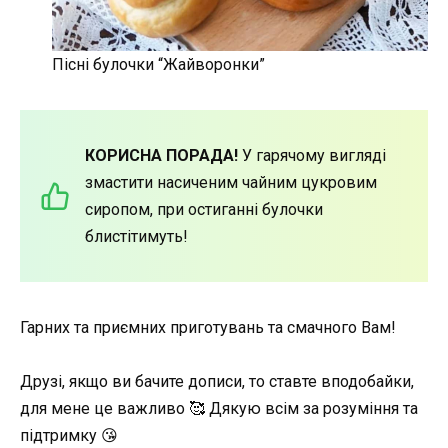
Пісні булочки “Жайворонки”
КОРИСНА ПОРАДА!
У гарячому вигляді
змастити насиченим чайним цукровим
сиропом, при остиганні булочки
блистітимуть!
Гарних та приємних приготувань та смачного Вам!
Друзі, якщо ви бачите дописи, то ставте вподобайки,
для мене це важливо 🥰 Дякую всім за розуміння та
підтримку 😘