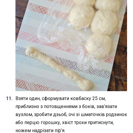
Взяти один, сформувати ковбаску 25 см,
приблизно з потовщеннями з боків, зав’язати
вузлом, зробити дзьоб, очі зі шматочків родзинок
або перцю горошку, хвіст трохи притиснути,
ножем надрізати пір’я.