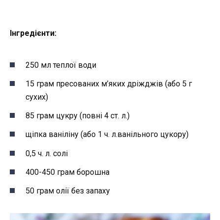
Інгредієнти:
250 мл теплої води
15 грам пресованих м’яких дріжджів (або 5 г
сухих)
85 грам цукру (повні 4 ст. л.)
щіпка ваніліну (або 1 ч. л.ванільного цукору)
0,5 ч. л. солі
400-450 грам борошна
50 грам олії без запаху