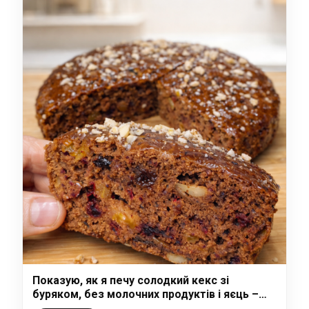
Показую, як я печу солодкий кекс зі
буряком, без молочних продуктів і яєць –
просто, смачно і в піст можна їсти