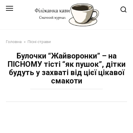
Перейти
до
змісту
Головна
»
Пісні страви
Булочки “Жайворонки” – на
ПІСНОМУ тісті “як пушок”, дітки
будуть у захваті від цієї цікавої
смакоти