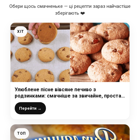
Обери щось смачненьке — ці рецепти зараз найчастіше
зберігають ❤️
ХІТ
Улюблене пісне вівсяне печиво з
родзинками: смачніше за звичайне, проста,
легка і швидка випічка до чаю
Перейти →
ТОП