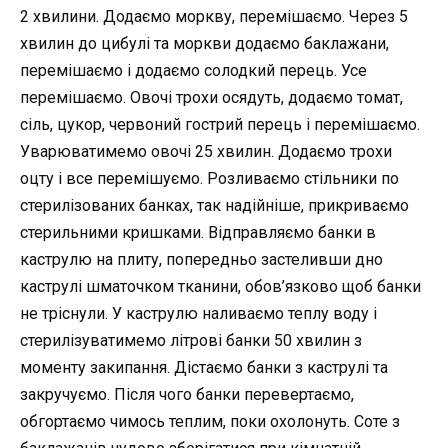
2 хвилини. Додаємо моркву, перемішаємо. Через 5
хвилин до цибулі та моркви додаємо баклажани,
перемішаємо і додаємо солодкий перець. Усе
перемішаємо. Овочі трохи осядуть, додаємо томат,
сіль, цукор, червоний гострий перець і перемішаємо.
Уварюватимемо овочі 25 хвилин. Додаємо трохи
оцту і все перемішуємо. Розливаємо стільники по
стерилізованих банках, так надійніше, прикриваємо
стерильними кришками. Відправляємо банки в
каструлю на плиту, попередньо застеливши дно
каструлі шматочком тканини, обов’язково щоб банки
не тріснули. У каструлю наливаємо теплу воду і
стерилізуватимемо літрові банки 50 хвилин з
моменту закипання. Дістаємо банки з каструлі та
закручуємо. Після чого банки перевертаємо,
обгортаємо чимось теплим, поки охолонуть. Соте з