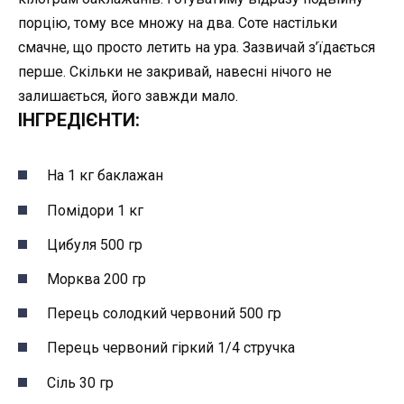
порцію, тому все множу на два. Соте настільки
смачне, що просто летить на ура. Зазвичай з’їдається
перше. Скільки не закривай, навесні нічого не
залишається, його завжди мало.
ІНГРЕДІЄНТИ:
На 1 кг баклажан
Помідори 1 кг
Цибуля 500 гр
Морква 200 гр
Перець солодкий червоний 500 гр
Перець червоний гіркий 1/4 стручка
Сіль 30 гр