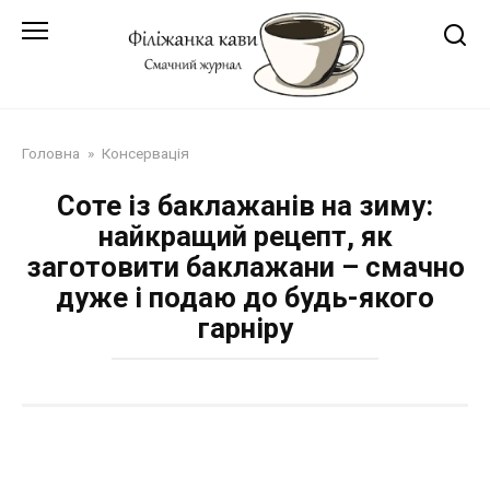
Перейти
до
змісту
Головна
»
Консервація
Соте із баклажанів на зиму:
найкращий рецепт, як
заготовити баклажани – смачно
дуже і подаю до будь-якого
гарніру