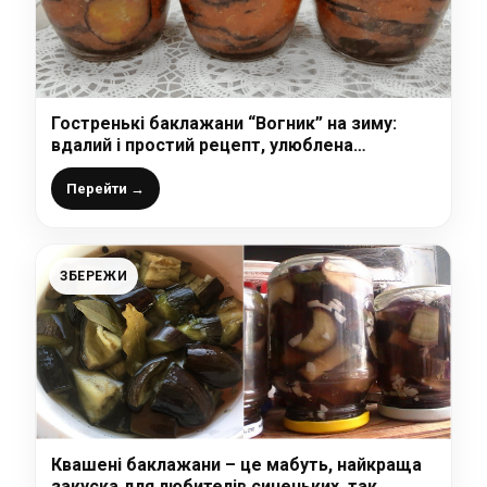
Гостренькі баклажани “Вогник” на зиму:
вдалий і простий рецепт, улюблена
заготовка мого чоловіка, виходить дуже
смачно
Перейти →
ЗБЕРЕЖИ
Квашені баклажани – це мабуть, найкраща
закуска для любителів синеньких, так