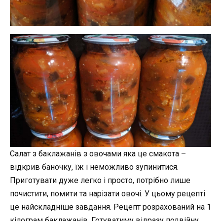
Салат з баклажанів з овочами яка це смакота –
відкрив баночку, їж і неможливо зупинитися.
Приготувати дуже легко і просто, потрібно лише
почистити, помити та нарізати овочі. У цьому рецепті
це найскладніше завдання. Рецепт розрахований на 1
кілограм баклажанів. Готуватиму відразу подвійну