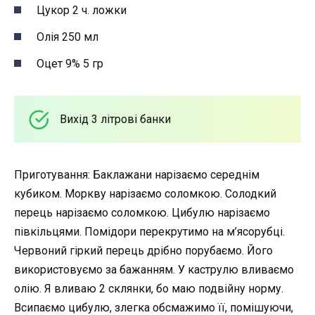
Цукор 2 ч. ложки
Олія 250 мл
Оцет 9% 5 гр
Вихід 3 літрові банки
Приготування: Баклажани нарізаємо середнім
кубиком. Моркву нарізаємо соломкою. Солодкий
перець нарізаємо соломкою. Цибулю нарізаємо
півкільцями. Помідори перекрутимо на м’ясорубці.
Червоний гіркий перець дрібно порубаємо. Його
використовуємо за бажанням. У каструлю вливаємо
олію. Я вливаю 2 склянки, бо маю подвійну норму.
Всипаємо цибулю, злегка обсмажимо її, помішуючи,